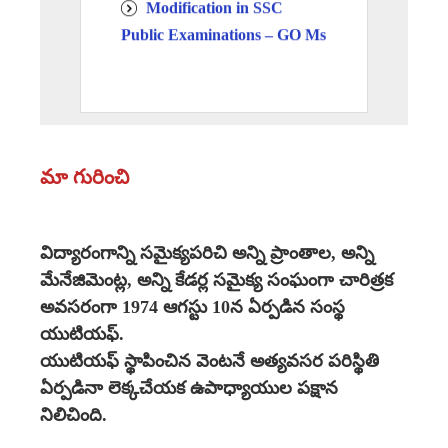
Modification in SSC
Public Examinations – GO Ms
No.8, Dated:12.02.2021
-
APUTF
School Education –
COVID–19 – Schools
మా గురించి
Reopening – Physical/Social
Distancing – Certain
instructions –
విద్యారంగాన్ని సమైక్యపరిచి అన్ని ప్రాంతాల, అన్ని
Rc.No.151/A&I/2020
మేనేజిమెంట్ల, అన్ని కేడర్ల సమైక్య సంఘంగా చారిత్రక
Dated:#ApprovedDate#
-
అవసరంగా 1974 ఆగస్టు 10న ఏర్పడిన సంస్థ
APUTF
యుటియఫ్‌.
Time to Time for
యుటియఫ్‌ స్థాపించిన వెంటనే అత్యవసర పరిస్థితి
Reopening of Schools –
ఏర్పడినా లెక్కచేయక ఉపాధ్యాయుల పక్షాన
Memo.Rc.No.151/A&I/2020
నిలిచింది.
– Dt.26.01.2021
-APUTF