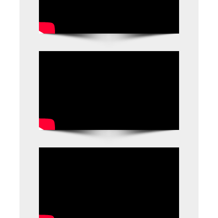
APUTF
NAVARATNALALU
– JAGANANNA
AMMA VODI –
G.O.Ms.No.63-
Dt.28.12.2020
-
APUTF
NAVARATNALU
Jagananna
Ammavodi
Programme
Financial
Assistant
ofRs.15,000/- –
Rc. NO.ESE02-