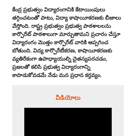
procedures –
కేంద్ర ప్రభుత్వం విద్యారంగానికి కేటాయింపులు
G.O.Ms.No.1-
తగ్గించటంతో పాటు, విద్యా కాషాయీకరణకు బీజాలు
Dt.07.01.2021
-APUTF
వేస్తోంది. రాష్ట్ర ప్రభుత్వం ప్రభుత్వ పాఠశాలలను
కార్పొరేట్‌ పాఠశాలుగా మార్చుతామని ప్రచారం చేస్తూ
Confirmation of
విద్యారంగం మొత్తం కార్పొరేట్‌ వారికి అప్పగించ
e-SR data of the
బోతుంది. విద్య కార్పొరేటీకరణ, కాషాయీకరణకు
employees by the
వ్యతిరేకంగా ఉపాధ్యాయుల్ని చైతన్యపరచడం,
Treasury officers –
ప్రజలతో కలిసి ప్రభుత్వ విద్యారంగాన్ని
Cir.Memo No:F3/99-
కాపాడుకోవడమే నేడు మన ప్రధాన కర్తవ్యం.
HCM Module/2020 –
Dt:06.01.2021
-
APUTF
వీడియోలు
General
Provident Fund
rate of 7.1% –
G.O.Rt.No.3060-
Dt.29.12.2020
-