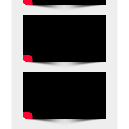
28021/27/2020-
PLG -CSE –
Dt.21.12.2020
-
APUTF
HOLIDAYS
– General
Holidays and
Optional
Holidays for
the year 2021 –
Declared. –
G.O.Rt.No.1963,
Dt. 15.12.2020
-
APUTF
ఉద్యోగులకు
ఇవ్వవలసిన