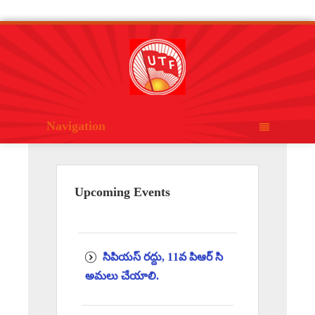
Navigation
మ్యానిఫెస్టోలో ఇచ్చిన హామీలు
Upcoming Events
అమలు చేయాలి.
సిపియస్ రద్దు, 11వ పిఆర్ సి
అమలు చేయాలి.