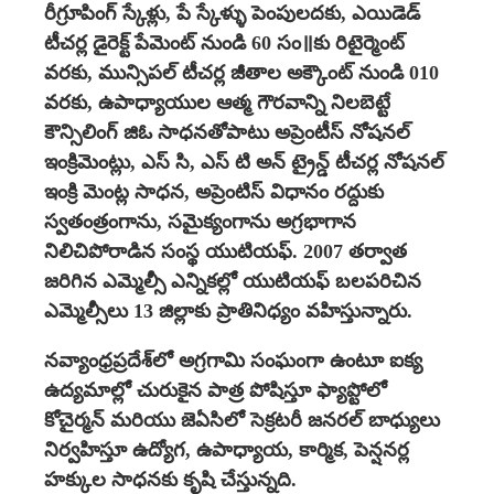
రీగ్రూపింగ్‌ స్కేళ్లు, పే స్కేళ్ళు పెంపులదకు, ఎయిడెడ్‌
Medical
టీచర్ల డైరెక్ట్‌ పేమెంట్‌ నుండి 60 సం॥కు రిటైర్మెంట్‌
Reimbursement Scheme
వరకు, మున్సిపల్‌ టీచర్ల జీతాల అక్కౌంట్‌ నుండి 010
from 01.08.2020 to
వరకు, ఉపాధ్యాయుల ఆత్మ గౌరవాన్ని నిలబెట్టే
31.07.2021 –
కౌన్సిలింగ్‌ జిఓ సాధనతోపాటు అప్రెంటీస్‌ నోషనల్‌
G.O.Rt.No.17-
ఇంక్రిమెంట్లు, ఎస్ సి, ఎస్ టి అన్ ట్రైన్డ్ టీచర్ల నోషనల్
Dt.11.01.2021
-APUTF
ఇంక్రి మెంట్ల సాధన, అప్రెంటిస్‌ విధానం రద్దుకు
Samagra Shiksha –
స్వతంత్రంగాను, సమైక్యంగాను అగ్రభాగాన
Strengthening of
నిలిచిపోరాడిన సంస్థ యుటియఫ్‌. 2007 తర్వాత
District Administration
జరిగిన ఎమ్మెల్సీ ఎన్నికల్లో యుటియఫ్‌ బలపరిచిన
– Operational
ఎమ్మెల్సీలు 13 జిల్లాకు ప్రాతినిధ్యం వహిస్తున్నారు.
Guidelines –
G.O.Ms.No.2-
నవ్యాంధ్రప్రదేశ్‌లో అగ్రగామి సంఘంగా ఉంటూ ఐక్య
Dt.07.01.2021
-APUTF
ఉద్యమాల్లో చురుకైన పాత్ర పోషిస్తూ ఫ్యాప్టోలో
కోచైర్మన్‌ మరియు జెఏసిలో సెక్రటరీ జనరల్‌ బాధ్యులు
Employees Health
నిర్వహిస్తూ ఉద్యోగ, ఉపాధ్యాయ, కార్మిక, పెన్షనర్ల
Scheme- Inclusion of
హక్కుల సాధనకు కృషి చేస్తున్నది.
(46)Cancer Care