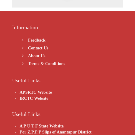
Relief to
Pensioners
with effect
from
Information
01.07.2018 –
Feedback
Revised –
Contact Us
Orders –
About Us
Issued.-
Terms & Conditions
G.O.Ms.No.98,
Dt.
Useful Links
01.12.2020
-
APUTF
APSRTC Website
IRCTC Website
పెండింగ్
జీతాలు
Useful Links
చెల్లింపు
జీ.ఓ
A P U T F State Website
For Z.P.P.F Slips of Anantapur District
విడుదల –