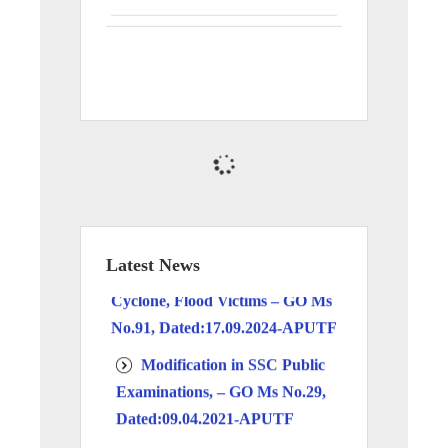
Chief Minister’s Relief Fund
Latest News
– Chief Minister’s Relief Fund –
Cyclone, Flood Victims – GO Ms
No.91, Dated:17.09.2024
-APUTF
Modification in SSC Public
Examinations, – GO Ms No.29,
Dated:09.04.2021
-APUTF